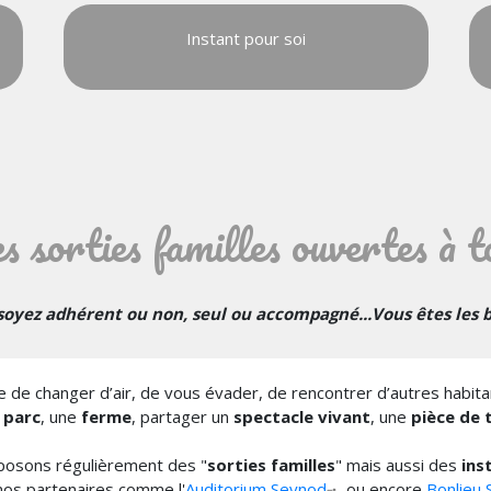
Instant pour soi
s sorties familles ouvertes à t
oyez adhérent ou non, seul ou accompagné...Vous êtes les 
e de changer d’air, de vous évader, de rencontrer d’autres habita
n parc
, une
ferme
, partager un
spectacle vivant
, une
pièce de 
posons régulièrement des "
sorties familles
" mais aussi des
ins
nos partenaires comme l'
Auditorium Seynod
ou encore
Bonlieu 