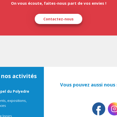
On vous écoute, faites-nous part de vos envies !
Contactez-nous
 nos activités
Vous pouvez aussi nous s
ppel du Polyedre
ts, expositions,
nces
e loisirs