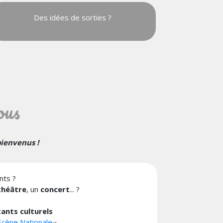
Des idées de sorties ?
ous
bienvenus !
nts ?
théâtre
, un
concert
... ?
tants culturels
Scène Nationale
.