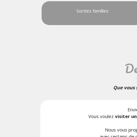
Sorties familles
De
Que vous s
Envi
Vous voulez
visiter u
Nous vous pro
avec certains de 