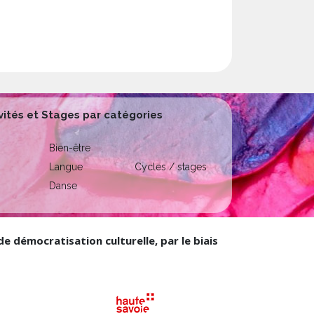
vités et Stages par catégories
Bien-être
Langue
Cycles / stages
Danse
 démocratisation culturelle, par le biais