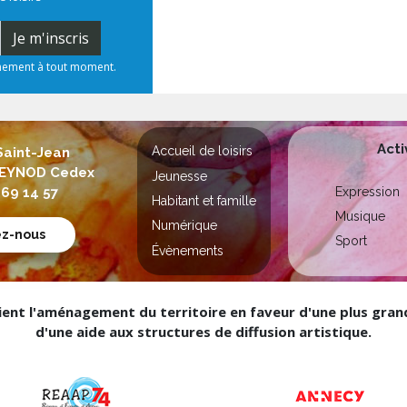
Je m'inscris
nnement à tout moment.
Acti
Accueil de loisirs
Saint-Jean
 SEYNOD Cedex
Jeunesse
Expression
 69 14 57
Habitant et famille
Musique
Numérique
ez-nous
Sport
Évènements
nt l'aménagement du territoire en faveur d'une plus grande
d'une aide aux structures de diffusion artistique.