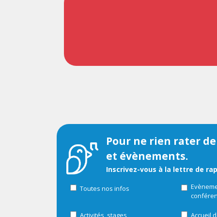
Pour ne rien rater de
et évènements.
Inscrivez-vous à la lettre de ra
Evènemen
Toutes nos infos
confére
Activités, stages
Accueil d