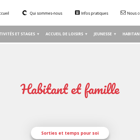
Aller
au
ccueil
Qui sommes-nous
Infos pratiques
Nous c
contenu
principal
TIVITÉS ET STAGES
ACCUEIL DE LOISIRS
JEUNESSE
HABITAN
Habitant et famille
Sorties et temps pour soi