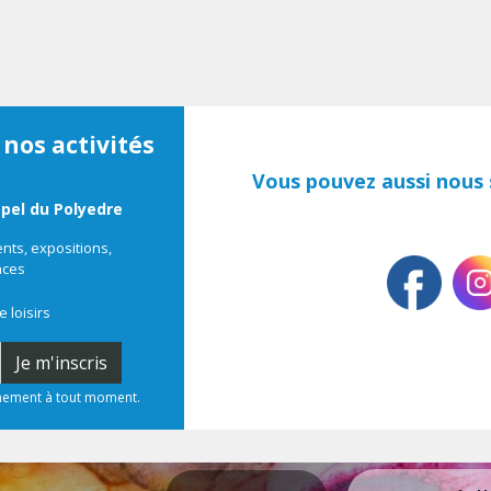
 nos activités
Vous pouvez aussi nous s
ppel du Polyedre
ts, expositions,
nces
e loisirs
Je m'inscris
nnement à tout moment.