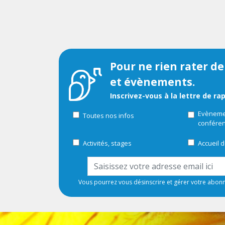
Pour ne rien rater de
et évènements.
Inscrivez-vous à la lettre de ra
Evènemen
Toutes nos infos
confére
Activités, stages
Accueil d
Vous pourrez vous désinscrire et gérer votre abo